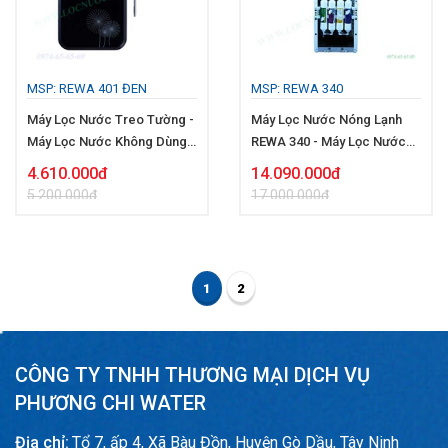
MSP: REWA 401 ĐEN
MSP: REWA 340
Máy Lọc Nước Treo Tường -
Máy Lọc Nước Nóng Lạnh
Máy Lọc Nước Không Dùng
REWA 340 - Máy Lọc Nước
Điện
Dành Cho Nhà Xưởng
4.610.000đ
14.090.000đ
5.200.000đ
17.000.000đ
1
2
CÔNG TY TNHH THƯƠNG MẠI DỊCH VỤ
PHƯƠNG CHI WATER
Địa chỉ:
Tổ 7, ấp 4, Xã Bàu Đồn, Huyện Gò Dầu, Tây Ninh