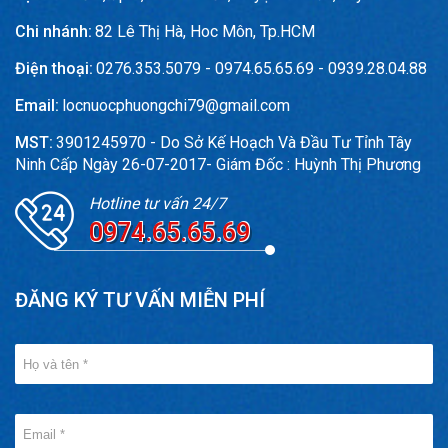
Chi nhánh:
82 Lê Thị Hà, Hoc Môn, Tp.HCM
Điện thoại:
0276.353.5079 - 0974.65.65.69 - 0939.28.04.88
Email:
locnuocphuongchi79@gmail.com
MST:
3901245970 - Do Sở Kế Hoạch Và Đầu Tư Tỉnh Tây
Ninh Cấp Ngày 26-07-2017- Giám Đốc : Huỳnh Thị Phương
Hotline tư vấn 24/7
0974.65.65.69
ĐĂNG KÝ TƯ VẤN MIỄN PHÍ