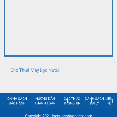
Cho Thuê Máy Lọc Nước
CHÍNH SÁCH
HƯỚNG DẪN
XÁC THỰC
DANH SÁCH
LIÊN
BẢO HÀNH
THANH TOÁN
THÔNG TIN
ĐẠI LÝ
HỆ
Copyright 2021
locnuocphuongchi.com