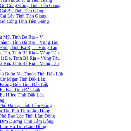
ân Phước Tỉnh Tiền Giang
Gò Công Đông Tỉnh Tiền Giang
ái Bè Tỉnh Tiền Giang
ai Lậy Tỉnh Tiền Giang
Gò Công Tỉnh Tiền Giang
 Mỹ, Tỉnh Bà Rịa – V
ành, Tỉnh Bà Rịa – Vũng Tàu
Đức, Tỉnh Bà Rịa – Vũng Tàu
 Tàu, Tỉnh Bà Rịa – Vũng Tàu
t Đỏ, Tỉnh Bà Rịa – Vũng Tàu
 Rịa, Tỉnh Bà Rịa – Vũng Tàu
k
hố Buôn Ma Thuộc Tỉnh Đắk Lắk
Cư M'gar Tỉnh Đắk Lắk
Krông Búk Tỉnh Đắk Lắk
Ea Kar Tỉnh Đắk Lắk
Ea H’leo Tỉnh Đắk Lắk
ng
Phố Đà Lạt Tỉnh Lâm Đồng
ấn Tân Phú Tỉnh Lâm Đồng
Phố Bảo Lộc Tỉnh Lâm Đồng
 Đơn Dương Tỉnh Lâm Đồng
 Lâm Hà Tỉnh Lâm Đồng