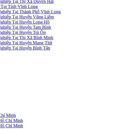
ghiệp Tại Thị Xã Duyên Hải
Tại Tỉnh Vĩnh Long
ghiệp Tại Thành Phố Vĩnh Long
ghiệp Tại Huyện Vũng Liêm
ghiệp Tại Huyện Long Hồ
ghiệp Tại Huyện Tam Bình
ghiệp Tại Huyện Trà Ôn
ghiệp Tại Thị Xã Bình Minh
ghiệp Tại Huyện Mang Thít
ghiệp Tại Huyện Bình Tân
Chí Minh
Hồ Chí Minh
Hồ Chí Minh