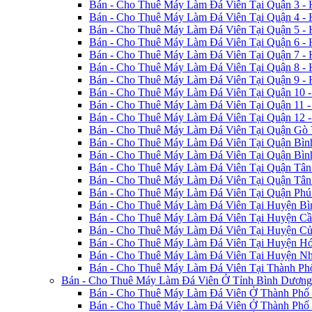
Bán - Cho Thuê Máy Làm Đá Viên Tại Quận 3 - 
Bán - Cho Thuê Máy Làm Đá Viên Tại Quận 4 - 
Bán - Cho Thuê Máy Làm Đá Viên Tại Quận 5 - 
Bán - Cho Thuê Máy Làm Đá Viên Tại Quận 6 - 
Bán - Cho Thuê Máy Làm Đá Viên Tại Quận 7 - 
Bán - Cho Thuê Máy Làm Đá Viên Tại Quận 8 - 
Bán - Cho Thuê Máy Làm Đá Viên Tại Quận 9 - 
Bán - Cho Thuê Máy Làm Đá Viên Tại Quận 10 
Bán - Cho Thuê Máy Làm Đá Viên Tại Quận 11 -
Bán - Cho Thuê Máy Làm Đá Viên Tại Quận 12 
Bán - Cho Thuê Máy Làm Đá Viên Tại Quận Gò 
Bán - Cho Thuê Máy Làm Đá Viên Tại Quận Bình
Bán - Cho Thuê Máy Làm Đá Viên Tại Quận Bình
Bán - Cho Thuê Máy Làm Đá Viên Tại Quận Tân 
Bán - Cho Thuê Máy Làm Đá Viên Tại Quận Tân 
Bán - Cho Thuê Máy Làm Đá Viên Tại Quận Phú
Bán - Cho Thuê Máy Làm Đá Viên Tại Huyện Bì
Bán - Cho Thuê Máy Làm Đá Viên Tại Huyện Cần
Bán - Cho Thuê Máy Làm Đá Viên Tại Huyện Củ 
Bán - Cho Thuê Máy Làm Đá Viên Tại Huyện Hó
Bán - Cho Thuê Máy Làm Đá Viên Tại Huyện Nh
Bán - Cho Thuê Máy Làm Đá Viên Tại Thành P
Bán - Cho Thuê Máy Làm Đá Viên Ở Tỉnh Bình Dương
Bán - Cho Thuê Máy Làm Đá Viên Ở Thành Phố
Bán - Cho Thuê Máy Làm Đá Viên Ở Thành Phố