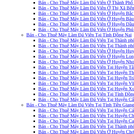
Bán - Cho Thuê Máy Làm Đá Viên Ở Thành Phố
Bán - Cho Thuê Máy Làm Đá Viên Ở Thị Xã Bến
Bán - Cho Thuê Máy Làm Đá Viên Ở Huyện Bắc
Bán - Cho Thuê Máy Làm Đá Viên Ở Huyện Bàu
Bán - Cho Thuê Máy Làm Đá Viên Ở Huyện Dầu
Bán - Cho Thuê Máy Làm Đá Viên Ở Huyện Phú
Bán - Cho Thuê Máy Làm Đá Viên Tại Tỉnh Đồng Nai
Bán - Cho Thuê Máy Làm Đá Viên Tại Thành ph
Bán - Cho Thuê Máy Làm Đá Viên Tại Thành ph
Bán - Cho Thuê Máy Làm Đá Viên Ở Huyện Huy
Bán - Cho Thuê Máy Làm Đá Viên Ở Huyện Lon
Bán - Cho Thuê Máy Làm Đá Viên Ở Huyện Nhơ
Bán - Cho Thuê Máy Làm Đá Viên Tại Huyện Tâ
Bán - Cho Thuê Máy Làm Đá Viên Tại Huyện Th
Bán - Cho Thuê Máy Làm Đá Viên Tại Huyện T
Bán - Cho Thuê Máy Làm Đá Viên Tại Huyện V
Bán - Cho Thuê Máy Làm Đá Viên Tại Huyện X
Bán - Cho Thuê Máy Làm Đá Viên Tại Tỉnh Đồn
Bán - Cho Thuê Máy Làm Đá Viên Tại Huyện C
Bán - Cho Thuê Máy Làm Đá Viên Tại Tỉnh Tiền Giang
Bán - Cho Thuê Máy Làm Đá Viên Tại Huyện Cá
Bán - Cho Thuê Máy Làm Đá Viên Tại Huyện C
Bán - Cho Thuê Máy Làm Đá Viên Tại Huyện Ca
Bán - Cho Thuê Máy Làm Đá Viên Tại Thành p
Bán - Cho Thuê Máy Làm Đá Viên Ở Huyện Ch