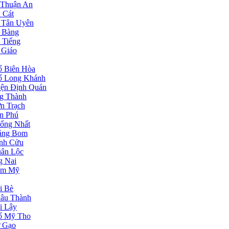
 Thuận An
 Cát
 Tân Uyên
 Bàng
 Tiếng
 Giáo
ố Biên Hòa
ố Long Khánh
ện Định Quán
g Thành
n Trạch
n Phú
ống Nhất
rảng Bom
ĩnh Cửu
uân Lộc
g Nai
ẩm Mỹ
i Bè
hâu Thành
i Lậy
hố Mỹ Tho
ợ Gạo