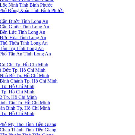
Lộc Ninh Tỉnh Bình Phước
Phố Đồng Xoài Tỉnh Bình Phước
Cần Đước Tỉnh Long An
Cần Giuộc Tỉnh Long An
Bến Lức Tỉnh Long An
 Đức Hòa Tỉnh Long An
Thủ Thừa Tỉnh Long An
Tân Trụ Tỉnh Long An
Phố Tân An Tỉnh Long An
Củ Chi Tp. Hồ Chí Minh
ủ Đức Tp. Hồ Chí Minh
Nhà Bè Tp. Hồ Chí Minh
Bình Chánh Tp. Hồ Chí Minh
 Tp. Hồ Chí Minh
 Tp. Hồ Chí Minh
2 Tp. Hồ Chí Minh
ình Tân Tp. Hồ Chí Minh
ân Bình Tp. Hồ Chí Minh
 Tp. Hồ Chí Minh
Phố Mỹ Tho Tỉnh Tiền Giang
Châu Thành Tỉnh Tiền Giang