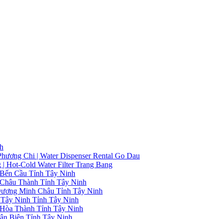
h
ương Chi | Water Dispenser Rental Go Dau
 Hot-Cold Water Filter Trang Bang
Bến Cầu Tỉnh Tây Ninh
Châu Thành Tỉnh Tây Ninh
ương Minh Châu Tỉnh Tây Ninh
Tây Ninh Tỉnh Tây Ninh
Hòa Thành Tỉnh Tây Ninh
n Biên Tỉnh Tây Ninh