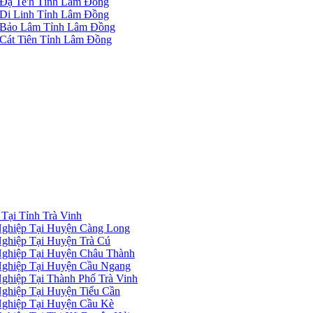
Đạ Te'h Tỉnh Lâm Đồng
Di Linh Tỉnh Lâm Đồng
 Bảo Lâm Tỉnh Lâm Đồng
Cát Tiên Tỉnh Lâm Đồng
Tại Tỉnh Trà Vinh
ghiệp Tại Huyện Càng Long
ghiệp Tại Huyện Trà Cú
ghiệp Tại Huyện Châu Thành
ghiệp Tại Huyện Cầu Ngang
hiệp Tại Thành Phố Trà Vinh
ghiệp Tại Huyện Tiểu Cần
ghiệp Tại Huyện Cầu Kè