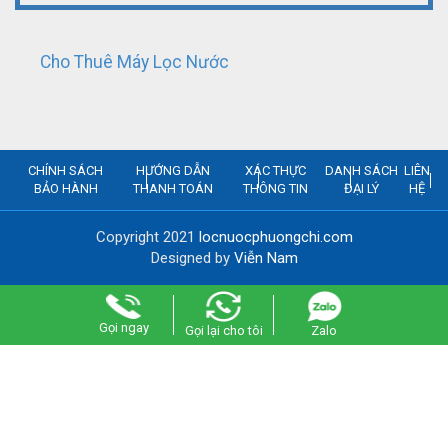
Cho Thuê Máy Lọc Nước
CHÍNH SÁCH
HƯỚNG DẪN
XÁC THỰC
DANH SÁCH
LIÊN
BẢO HÀNH
THANH TOÁN
THÔNG TIN
ĐẠI LÝ
HỆ
Copyright 2021
locnuocphuongchi.com
Designed by
Viễn Nam
Gọi ngay
Gọi lại cho tôi
Zalo