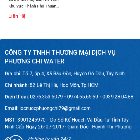
Khu Vực Thành Phố Thuận
An
Liên Hệ
CÔNG TY TNHH THƯƠNG MẠI DỊCH VỤ
PHƯƠNG CHI WATER
Địa chỉ:
Tổ 7, ấp 4, Xã Bàu Đồn, Huyện Gò Dầu, Tây Ninh
Chi nhánh:
82 Lê Thị Hà, Hoc Môn, Tp.HCM
Điện thoại:
0276.353.5079 - 0974.65.65.69 - 0939.28.04.88
Email:
locnuocphuongchi79@gmail.com
MST:
3901245970 - Do Sở Kế Hoạch Và Đầu Tư Tỉnh Tây
Ninh Cấp Ngày 26-07-2017- Giám Đốc : Huỳnh Thị Phương
Hotline tư vấn 24/7