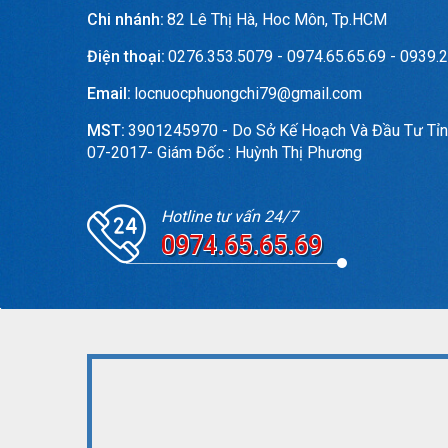
Chi nhánh:
82 Lê Thị Hà, Hoc Môn, Tp.HCM
Điện thoại:
0276.353.5079 - 0974.65.65.69 - 0939.2
Email:
locnuocphuongchi79@gmail.com
MST:
3901245970 - Do Sở Kế Hoạch Và Đầu Tư Tỉn
07-2017- Giám Đốc : Huỳnh Thị Phương
Hotline tư vấn 24/7
0974.65.65.69