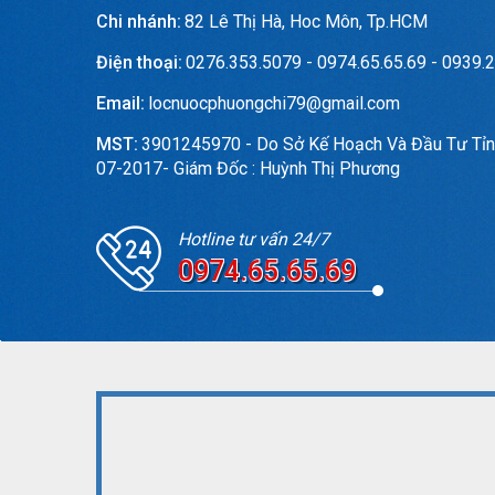
Chi nhánh:
82 Lê Thị Hà, Hoc Môn, Tp.HCM
Điện thoại:
0276.353.5079 - 0974.65.65.69 - 0939.2
Email:
locnuocphuongchi79@gmail.com
MST:
3901245970 - Do Sở Kế Hoạch Và Đầu Tư Tỉn
07-2017- Giám Đốc : Huỳnh Thị Phương
Hotline tư vấn 24/7
0974.65.65.69