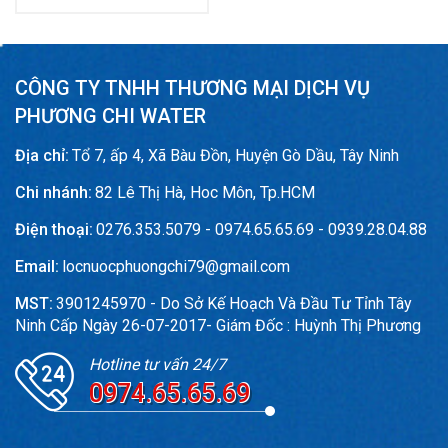
CÔNG TY TNHH THƯƠNG MẠI DỊCH VỤ
PHƯƠNG CHI WATER
Địa chỉ:
Tổ 7, ấp 4, Xã Bàu Đồn, Huyện Gò Dầu, Tây Ninh
Chi nhánh:
82 Lê Thị Hà, Hoc Môn, Tp.HCM
Điện thoại:
0276.353.5079 - 0974.65.65.69 - 0939.28.04.88
Email:
locnuocphuongchi79@gmail.com
MST:
3901245970 - Do Sở Kế Hoạch Và Đầu Tư Tỉnh Tây
Ninh Cấp Ngày 26-07-2017- Giám Đốc : Huỳnh Thị Phương
Hotline tư vấn 24/7
0974.65.65.69