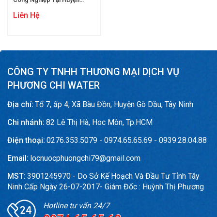
Càng Long
Liên Hệ
CÔNG TY TNHH THƯƠNG MẠI DỊCH VỤ
PHƯƠNG CHI WATER
Địa chỉ:
Tổ 7, ấp 4, Xã Bàu Đồn, Huyện Gò Dầu, Tây Ninh
Chi nhánh:
82 Lê Thị Hà, Hoc Môn, Tp.HCM
Điện thoại:
0276.353.5079 - 0974.65.65.69 - 0939.28.04.88
Email:
locnuocphuongchi79@gmail.com
MST:
3901245970 - Do Sở Kế Hoạch Và Đầu Tư Tỉnh Tây
Ninh Cấp Ngày 26-07-2017- Giám Đốc : Huỳnh Thị Phương
Hotline tư vấn 24/7