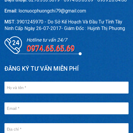
Email:
locnuocphuongchi79@gmail.com
MST:
3901245970 - Do Sở Kế Hoạch Và Đầu Tư Tỉnh Tây
Ninh Cấp Ngày 26-07-2017- Giám Đốc : Huỳnh Thị Phương
Hotline tư vấn 24/7
0974.65.65.69
ĐĂNG KÝ TƯ VẤN MIỄN PHÍ