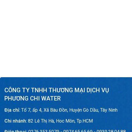
CÔNG TY TNHH THƯƠNG MẠI DỊCH VỤ
PHƯƠNG CHI WATER
Địa chỉ:
Tổ 7, ấp 4, Xã Bàu Đồn, Huyện Gò Dầu, Tây Ninh
Chi nhánh:
82 Lê Thị Hà, Hoc Môn, Tp.HCM
Điện thoại:
0276.353.5079 - 0974.65.65.69 - 0939.28.04.88