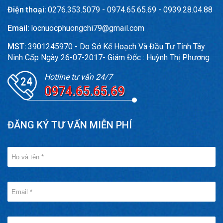
Điện thoại:
0276.353.5079 - 0974.65.65.69 - 0939.28.04.88
Email:
locnuocphuongchi79@gmail.com
MST:
3901245970 - Do Sở Kế Hoạch Và Đầu Tư Tỉnh Tây
Ninh Cấp Ngày 26-07-2017- Giám Đốc : Huỳnh Thị Phương
Hotline tư vấn 24/7
0974.65.65.69
ĐĂNG KÝ TƯ VẤN MIỄN PHÍ