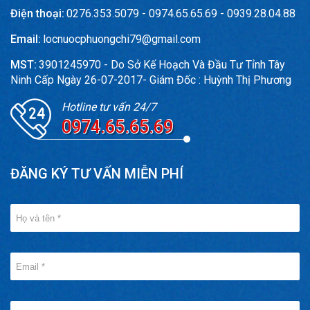
Điện thoại:
0276.353.5079 - 0974.65.65.69 - 0939.28.04.88
Email:
locnuocphuongchi79@gmail.com
MST:
3901245970 - Do Sở Kế Hoạch Và Đầu Tư Tỉnh Tây
Ninh Cấp Ngày 26-07-2017- Giám Đốc : Huỳnh Thị Phương
Hotline tư vấn 24/7
0974.65.65.69
ĐĂNG KÝ TƯ VẤN MIỄN PHÍ