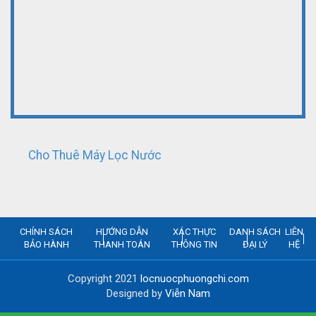
Cho Thuê Máy Lọc Nước
CHÍNH SÁCH
HƯỚNG DẪN
XÁC THỰC
DANH SÁCH
LIÊN
BẢO HÀNH
THANH TOÁN
THÔNG TIN
ĐẠI LÝ
HỆ
Copyright 2021
locnuocphuongchi.com
Designed by
Viễn Nam