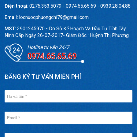
Điện thoại:
0276.353.5079 - 0974.65.65.69 - 0939.28.04.88
Email:
locnuocphuongchi79@gmail.com
MST:
3901245970 - Do Sở Kế Hoạch Và Đầu Tư Tỉnh Tây
Ninh Cấp Ngày 26-07-2017- Giám Đốc : Huỳnh Thị Phương
Hotline tư vấn 24/7
0974.65.65.69
ĐĂNG KÝ TƯ VẤN MIỄN PHÍ