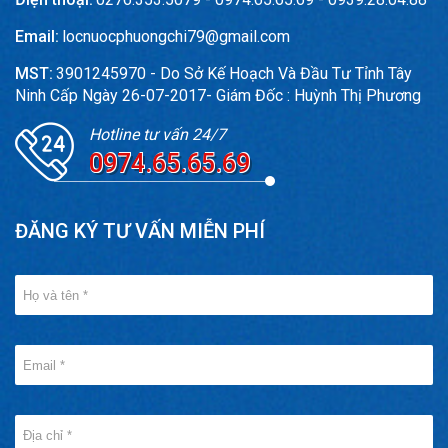
Email:
locnuocphuongchi79@gmail.com
MST:
3901245970 - Do Sở Kế Hoạch Và Đầu Tư Tỉnh Tây
Ninh Cấp Ngày 26-07-2017- Giám Đốc : Huỳnh Thị Phương
Hotline tư vấn 24/7
0974.65.65.69
ĐĂNG KÝ TƯ VẤN MIỄN PHÍ