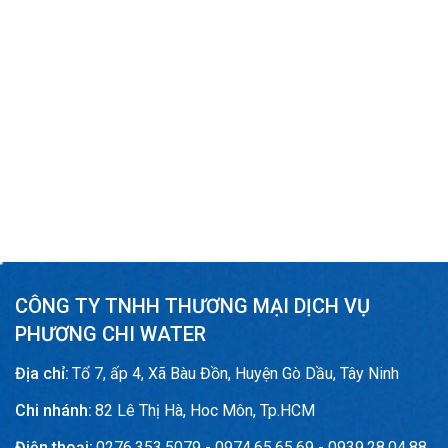
CÔNG TY TNHH THƯƠNG MẠI DỊCH VỤ
PHƯƠNG CHI WATER
Địa chỉ:
Tổ 7, ấp 4, Xã Bàu Đồn, Huyện Gò Dầu, Tây Ninh
Chi nhánh:
82 Lê Thị Hà, Hoc Môn, Tp.HCM
Điện thoại:
0276.353.5079 - 0974.65.65.69 - 0939.28.04.88