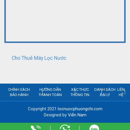
Cho Thuê Máy Lọc Nước
CHÍNH SÁCH
HƯỚNG DẪN
XÁC THỰC
DANH SÁCH
LIÊN
BẢO HÀNH
THANH TOÁN
THÔNG TIN
ĐẠI LÝ
HỆ
Copyright 2021
locnuocphuongchi.com
Designed by
Viễn Nam