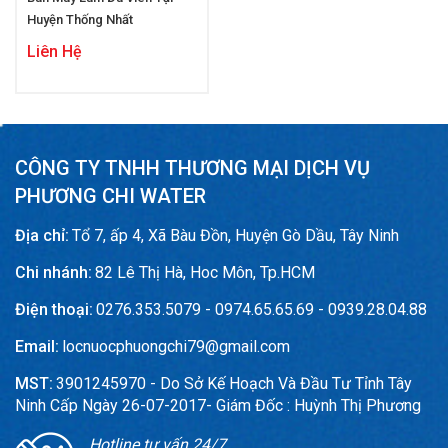
Huyện Thống Nhất
Liên Hệ
CÔNG TY TNHH THƯƠNG MẠI DỊCH VỤ
PHƯƠNG CHI WATER
Địa chỉ:
Tổ 7, ấp 4, Xã Bàu Đồn, Huyện Gò Dầu, Tây Ninh
Chi nhánh:
82 Lê Thị Hà, Hoc Môn, Tp.HCM
Điện thoại:
0276.353.5079 - 0974.65.65.69 - 0939.28.04.88
Email:
locnuocphuongchi79@gmail.com
MST:
3901245970 - Do Sở Kế Hoạch Và Đầu Tư Tỉnh Tây
Ninh Cấp Ngày 26-07-2017- Giám Đốc : Huỳnh Thị Phương
Hotline tư vấn 24/7