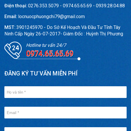
Điện thoại:
0276.353.5079 - 0974.65.65.69 - 0939.28.04.88
Email:
locnuocphuongchi79@gmail.com
MST:
3901245970 - Do Sở Kế Hoạch Và Đầu Tư Tỉnh Tây
Ninh Cấp Ngày 26-07-2017- Giám Đốc : Huỳnh Thị Phương
Hotline tư vấn 24/7
0974.65.65.69
ĐĂNG KÝ TƯ VẤN MIỄN PHÍ