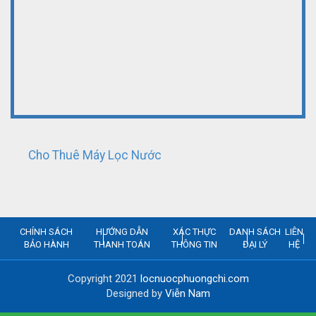
Cho Thuê Máy Lọc Nước
CHÍNH SÁCH
HƯỚNG DẪN
XÁC THỰC
DANH SÁCH
LIÊN
BẢO HÀNH
THANH TOÁN
THÔNG TIN
ĐẠI LÝ
HỆ
Copyright 2021
locnuocphuongchi.com
Designed by
Viễn Nam