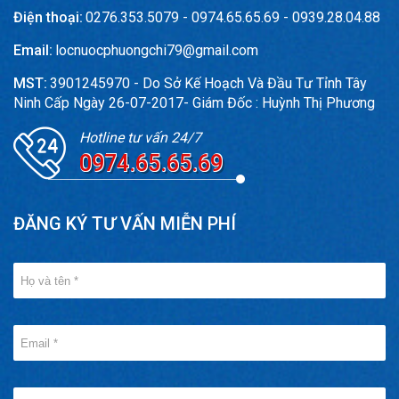
Điện thoại:
0276.353.5079 - 0974.65.65.69 - 0939.28.04.88
Email:
locnuocphuongchi79@gmail.com
MST:
3901245970 - Do Sở Kế Hoạch Và Đầu Tư Tỉnh Tây
Ninh Cấp Ngày 26-07-2017- Giám Đốc : Huỳnh Thị Phương
Hotline tư vấn 24/7
0974.65.65.69
ĐĂNG KÝ TƯ VẤN MIỄN PHÍ