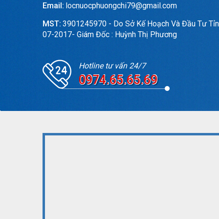
Email:
locnuocphuongchi79@gmail.com
MST:
3901245970 - Do Sở Kế Hoạch Và Đầu Tư Tỉn
07-2017- Giám Đốc : Huỳnh Thị Phương
Hotline tư vấn 24/7
0974.65.65.69