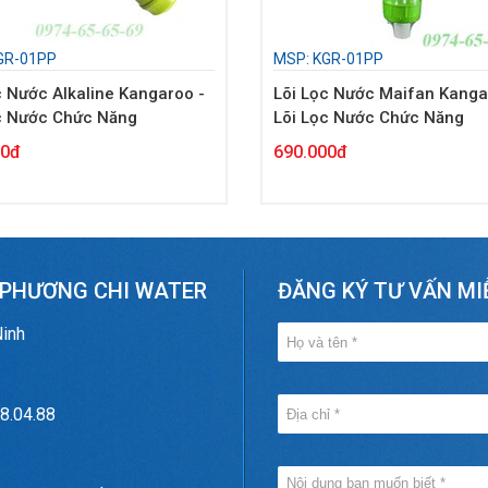
GR-01PP
MSP: KGR-01PP
c Nước Alkaline Kangaroo -
Lõi Lọc Nước Maifan Kanga
c Nước Chức Năng
Lõi Lọc Nước Chức Năng
00đ
690.000đ
 PHƯƠNG CHI WATER
ĐĂNG KÝ TƯ VẤN MI
Ninh
8.04.88