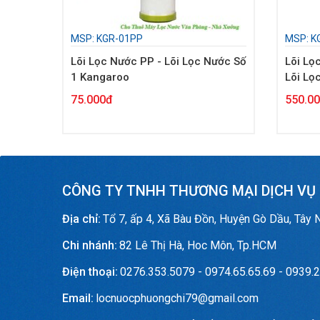
MSP: KGR-01PP
MSP: K
Lõi Lọc Nước PP - Lõi Lọc Nước Số
Lõi Lọ
1 Kangaroo
Lõi Lọ
75.000đ
550.0
CÔNG TY TNHH THƯƠNG MẠI DỊCH VỤ
Địa chỉ:
Tổ 7, ấp 4, Xã Bàu Đồn, Huyện Gò Dầu, Tây 
Chi nhánh:
82 Lê Thị Hà, Hoc Môn, Tp.HCM
Điện thoại:
0276.353.5079 - 0974.65.65.69 - 0939.2
Email:
locnuocphuongchi79@gmail.com