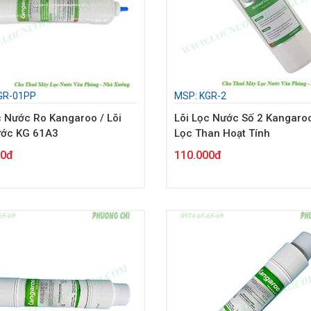
GR-01PP
MSP: KGR-2
c Nước Ro Kangaroo / Lõi
Lõi Lọc Nước Số 2 Kangaroo
ước KG 61A3
Lọc Than Hoạt Tính
00đ
110.000đ