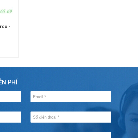
roo -
ỄN PHÍ