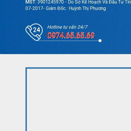
MST:
3901245970 - Do Sở Kế Hoạch Và Đầu Tư Tỉn
07-2017- Giám Đốc : Huỳnh Thị Phương
Hotline tư vấn 24/7
0974.65.65.69