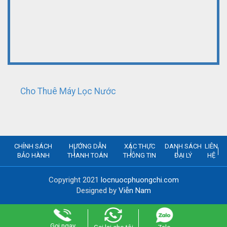
Cho Thuê Máy Lọc Nước
CHÍNH SÁCH
HƯỚNG DẪN
XÁC THỰC
DANH SÁCH
LIÊN
BẢO HÀNH
THANH TOÁN
THÔNG TIN
ĐẠI LÝ
HỆ
Copyright 2021
locnuocphuongchi.com
Designed by
Viễn Nam
Gọi ngay