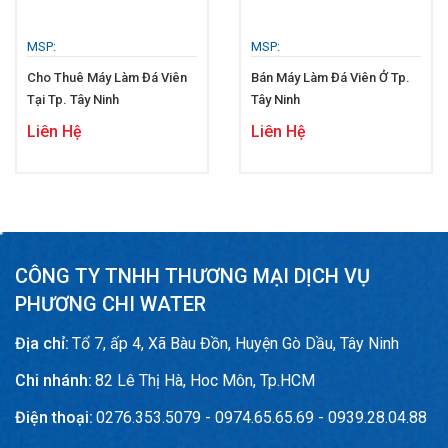
MSP:
MSP:
Cho Thuê Máy Làm Đá Viên
Bán Máy Làm Đá Viên Ở Tp.
Tại Tp. Tây Ninh
Tây Ninh
Liên Hệ
Liên Hệ
CÔNG TY TNHH THƯƠNG MẠI DỊCH VỤ
PHƯƠNG CHI WATER
Địa chỉ:
Tổ 7, ấp 4, Xã Bàu Đồn, Huyện Gò Dầu, Tây Ninh
Chi nhánh:
82 Lê Thị Hà, Hoc Môn, Tp.HCM
Điện thoại:
0276.353.5079 - 0974.65.65.69 - 0939.28.04.88