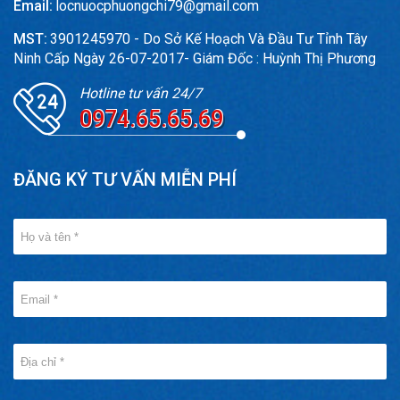
Email:
locnuocphuongchi79@gmail.com
MST:
3901245970 - Do Sở Kế Hoạch Và Đầu Tư Tỉnh Tây
Ninh Cấp Ngày 26-07-2017- Giám Đốc : Huỳnh Thị Phương
Hotline tư vấn 24/7
0974.65.65.69
ĐĂNG KÝ TƯ VẤN MIỄN PHÍ